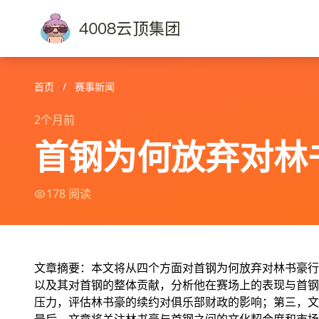
首页
/
赛事新闻
2个月前
首钢为何放弃对林
178 阅读
文章摘要：本文将从四个方面对首钢为何放弃对林书豪行
以及其对首钢的整体贡献，分析他在赛场上的表现与首钢
压力，评估林书豪的续约对俱乐部财政的影响；第三，文