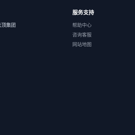
服务支持
8云顶集团
帮助中心
咨询客服
网站地图