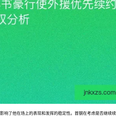
影响了他在场上的表现和发挥的稳定性。首钢在考虑是否继续续