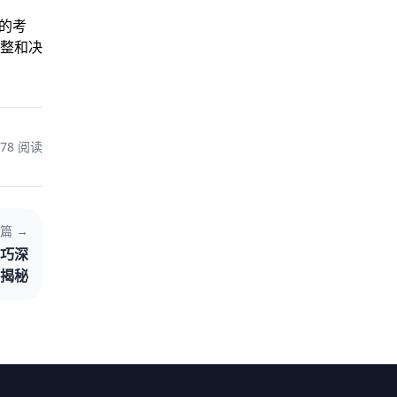
的考
整和决
178 阅读
篇 →
技巧深
揭秘