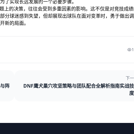
为了实现长远发展的一个必要步骤。
问题上的决策，往往会受到多重因素的影响。这不仅是对竞技成绩
部分球迷感到失望，但却展现出球队在面对变革时，勇于做出调
开新的局面。
下一
与阵
DNF鹰犬巢穴攻坚策略与团队配合全解析指南实战
度