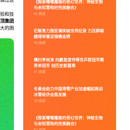
通过这
《探索嘟嘟魔兽的奇幻世界：神秘生物
与未知冒险的完美融合》
验和技
42 阅读
顶集团
大的困
石智勇力挽狂澜突破世界纪录 力压群雄
摘得举重亚锦赛金牌
70 阅读
横扫李尚洙 向鹏首度夺得世乒联冠军赛
男单冠军 创历史新篇章
71 阅读
冬奥会助力中国滑雪产业加速崛起推动
冰雪经济全面发展
73 阅读
《探索嘟嘟魔兽的奇幻世界：神秘生物
与未知冒险的完美融合》
82 阅读